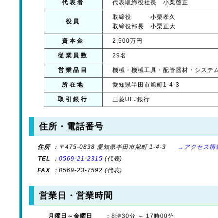
代表者
代表取締役社長 小栗啓正
取締役 小栗孝久
役員
取締役部長 小栗正大
資本金
2,500万円
従業員数
29名
営業品目
機械・機械工具・配管器材・システ
所在地
愛知県半田市旭町1-4-3
取引銀行
三菱UFJ銀行
住所・電話番号
住所
：〒475-0838 愛知県半田市旭町 1-4-3
→アクセス情
TEL
：
0569-21-2315
(代表)
FAX
：0569-23-7592 (代表)
営業日・営業時間
月曜日～金曜日
：8時30分 ～ 17時00分